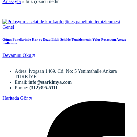
Anasayfa
»
buz çözücü nedir
Genel
Güneş Panellerinde Kar ve Buzu Etkili Şekilde Temizlemenin Yolu: Potasyum Asetat
Kullanımı
Devamını Oku
Adres: İvogsan 1469. Cd. No: 5 Yenimahalle Ankara
TÜRKİYE
Email:
info@starkimya.com
Phone:
(312)395-5111
Haritada Gör