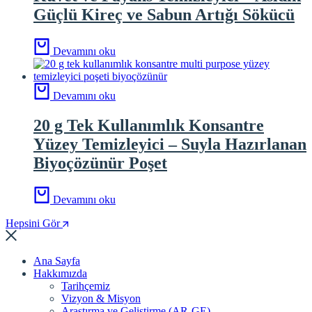
Güçlü Kireç ve Sabun Artığı Sökücü
Devamını oku
Devamını oku
20 g Tek Kullanımlık Konsantre
Yüzey Temizleyici – Suyla Hazırlanan
Biyoçözünür Poşet
Devamını oku
Hepsini Gör
Ana Sayfa
Hakkımızda
Tarihçemiz
Vizyon & Misyon
Araştırma ve Geliştirme (AR-GE)