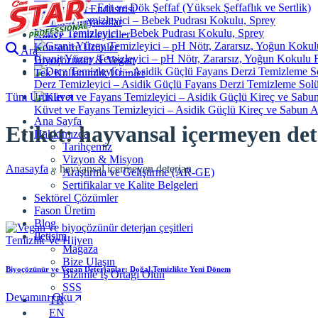
Sabun Bazı – Erit ve Dök Şeffaf (Yüksek Şeffaflık ve Sertlik)
Gıda ve Süt Endüstrisi
Teknik Kimyasallar
Yüzey Temizleyici – Bebek Pudrası Kokulu, Sprey
Kahve Temizleyiciler
Konsantre Ürünler
Ara
Granit Yüzey Temizleyici – pH Nötr, Zararsız, Yoğun Kokulu 
Biyoçözünür & Vegan
Tek Kullanımlık Ürünler
Derz Temizleyici – Asidik Güçlü Fayans Derzi Temizleme Sol
Tüm Ürünler
Küvet ve Fayans Temizleyici – Asidik Güçlü Kireç ve Sabun A
Ana Sayfa
Etiket:
hayvansal içermeyen det
Hakkımızda
Tarihçemiz
Vizyon & Misyon
Anasayfa
»
hayvansal içermeyen deterjan
Araştırma ve Geliştirme (AR-GE)
Sertifikalar ve Kalite Belgeleri
Sektörel Çözümler
Fason Üretim
Blog
İletişim
Temizlik Ve Hijyen
Mağaza
Bize Ulaşın
Biyoçözünür ve Vegan Deterjanlar: Doğal Temizlikte Yeni Dönem
Bizimle İş Ortağı Olun
SSS
Devamını Oku
TR
EN