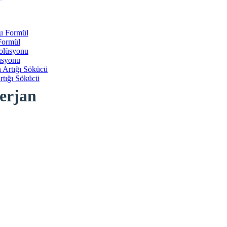
Formül
üsyonu
rtığı Sökücü
erjan