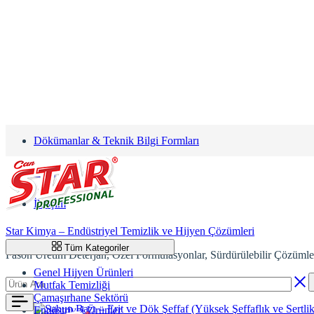
Dökümanlar & Teknik Bilgi Formları
Blog
İletişim
Star Kimya – Endüstriyel Temizlik ve Hijyen Çözümleri
info@starkimya.com
Tüm Kategoriler
Fason Üretim Deterjan, Özel Formülasyonlar, Sürdürülebilir Çözümle
Genel Hijyen Ürünleri
Mutfak Temizliği
Çamaşırhane Sektörü
Endüstriyel Ürünler