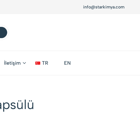
info@starkimya.com
İletişim
TR
EN
apsülü