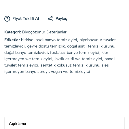
Fiyat Teklifi Al
Paylaş
Kategori:
Biyoçözünür Deterjanlar
Etiketler
bitkisel bazlı banyo temizleyici
,
biyobozunur tuvalet
temizleyici
,
çevre dostu temizlik
,
doğal asitli temizlik ürünü
,
doğal banyo temizleyici
,
fosfatsız banyo temizleyici
,
klor
içermeyen wc temizleyici
,
laktik asitli wc temizleyici
,
naneli
tuvalet temizleyici
,
sentetik kokusuz temizlik ürünü
,
sles
içermeyen banyo spreyi
,
vegan wc temizleyici
Açıklama