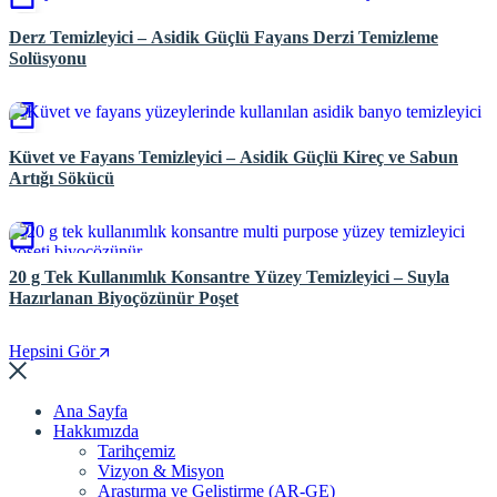
Derz Temizleyici – Asidik Güçlü Fayans Derzi Temizleme
Solüsyonu
Küvet ve Fayans Temizleyici – Asidik Güçlü Kireç ve Sabun
Artığı Sökücü
20 g Tek Kullanımlık Konsantre Yüzey Temizleyici – Suyla
Hazırlanan Biyoçözünür Poşet
Hepsini Gör
Ana Sayfa
Hakkımızda
Tarihçemiz
Vizyon & Misyon
Araştırma ve Geliştirme (AR-GE)