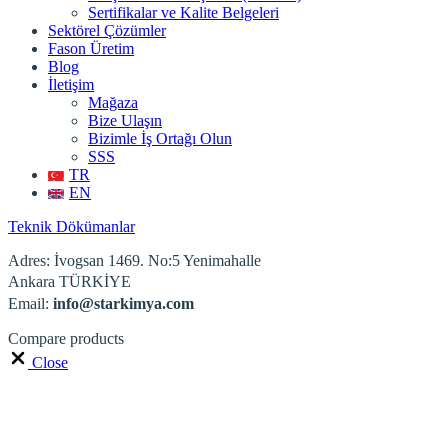
Sertifikalar ve Kalite Belgeleri
Sektörel Çözümler
Fason Üretim
Blog
İletişim
Mağaza
Bize Ulaşın
Bizimle İş Ortağı Olun
SSS
TR
EN
Teknik Dökümanlar
Adres: İvogsan 1469. No:5 Yenimahalle
Ankara TÜRKİYE
Email:
info@starkimya.com
Compare products
Close