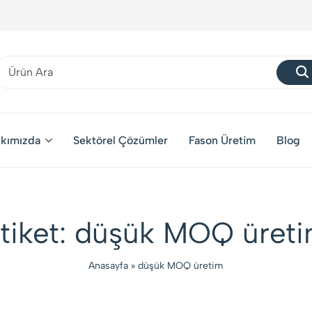
kımızda
Sektörel Çözümler
Fason Üretim
Blog
tiket:
düşük MOQ üret
Anasayfa
»
düşük MOQ üretim