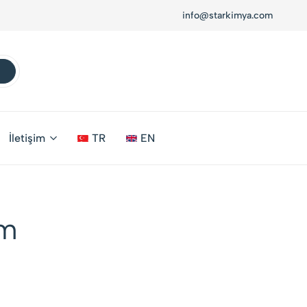
info@starkimya.com
İletişim
TR
EN
im