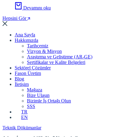
Devamını oku
Hepsini Gör
Ana Sayfa
Hakkımızda
Tarihçemiz
Vizyon & Misyon
Araştırma ve Geliştirme (AR-GE)
Sertifikalar ve Kalite Belgeleri
Sektörel Çözümler
Fason Üretim
Blog
İletişim
Mağaza
Bize Ulaşın
Bizimle İş Ortağı Olun
SSS
TR
EN
Teknik Dökümanlar