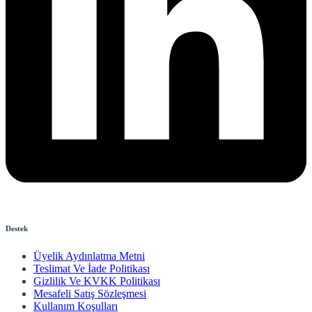
Destek
Üyelik Aydınlatma Metni
Teslimat Ve İade Politikası
Gizlilik Ve KVKK Politikası
Mesafeli Satış Sözleşmesi
Kullanım Koşulları