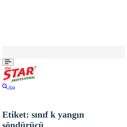
Ara
Etiket:
sınıf k yangın
söndürücü