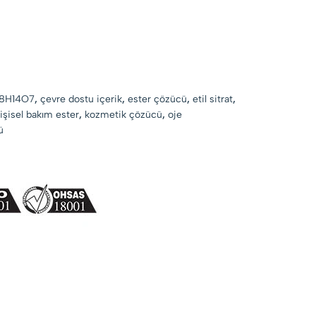
8H14O7
,
çevre dostu içerik
,
ester çözücü
,
etil sitrat
,
işisel bakım ester
,
kozmetik çözücü
,
oje
ü