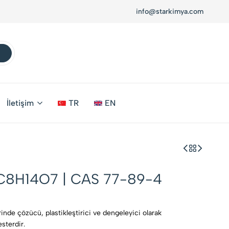
info@starkimya.com
İletişim
TR
EN
 | C8H14O7 | CAS 77-89-4
erinde çözücü, plastikleştirici ve dengeleyici olarak
esterdir.