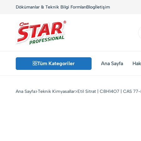
Dökümanlar & Teknik Bilgi Formları
Blog
İletişim
Star
Fason
Kimya
Üretim
–
Deterjan,
Tüm Kategoriler
Ana Sayfa
Hak
Endüstriyel
Özel
Temizlik
Formülasyonlar,
ve
Sürdürülebilir
Hijyen
Çözümler
Ana Sayfa
Teknik Kimyasallar
Etil Sitrat | C8H14O7 | CAS 77
Çözümleri