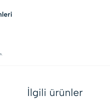
leri
n.
İlgili ürünler