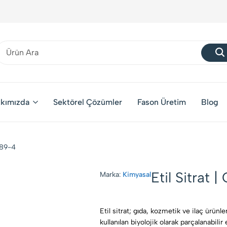
kımızda
Sektörel Çözümler
Fason Üretim
Blog
-89-4
Etil Sitrat
Marka:
Kimyasal
Etil sitrat; gıda, kozmetik ve ilaç ürünl
kullanılan biyolojik olarak parçalanabilir 