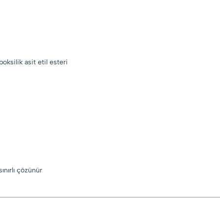
oksilik asit etil esteri
sınırlı çözünür
)