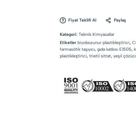
Fiyat Teklifi Al
Paylaş
Kategori:
Teknik Kimyasallar
Etiketler
biyobozunur plastikleştirici
,
C
farmasötik taşıyıcı
,
gıda katkısı E1505
,
k
plastikleştirici
,
trietil sitrat
,
yeşil çözüc